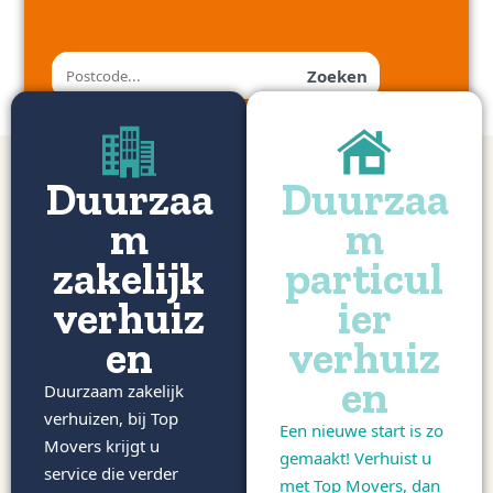
Zoeken
Duurzaa
Duurzaa
m
m
zakelijk
particul
verhuiz
ier
en
verhuiz
en
Duurzaam zakelijk
verhuizen, bij Top
Een nieuwe start is zo
Movers krijgt u
gemaakt! Verhuist u
service die verder
met Top Movers, dan