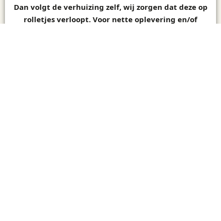
Dan volgt de verhuizing zelf, wij zorgen dat deze op
rolletjes verloopt. Voor nette oplevering en/of
installatie hebben wij de handyman service.
Opslag
WMS
5
Kantoormeubilair en machines kunnen wij opslaan
en in kaart brengen, bewaken en de historische
data op itemniveau beheren.