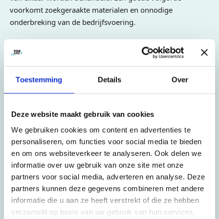
voorkomt zoekgeraakte materialen en onnodige
onderbreking van de bedrijfsvoering.
Handyman en ICT diensten
Een zakelijke verhuizing is pas afgerond wanneer de
Toestemming
Details
Over
werkplek functioneert. In Rotterdam kan Top Movers naast
transport ook praktische ondersteuning leveren: meubels
plaatsen, vergaderruimten inrichten, ICT-apparatuur
Deze website maakt gebruik van cookies
zorgvuldig verplaatsen en basisvoorzieningen controleren.
We gebruiken cookies om content en advertenties te
Dat geeft medewerkers een soepele start. Juist deze
personaliseren, om functies voor social media te bieden
aanvullende diensten maken het verschil tussen alleen
en om ons websiteverkeer te analyseren. Ook delen we
verplaatsen en echt operationeel opleveren. Uw
informatie over uw gebruik van onze site met onze
medewerkers kunnen daardoor sneller weer werken op
partners voor social media, adverteren en analyse. Deze
een nette, veilige en logisch ingerichte locatie.
partners kunnen deze gegevens combineren met andere
Contact opnemen
informatie die u aan ze heeft verstrekt of die ze hebben
verzameld op basis van uw gebruik van hun services.