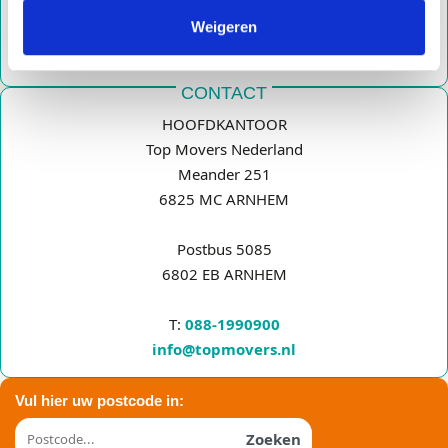
Duurzaam verhuizen
Weigeren
Verhuislift
Internationale verhuizing
CONTACT
HOOFDKANTOOR
Top Movers Nederland
Meander 251
6825 MC ARNHEM
Postbus 5085
6802 EB ARNHEM
T:
088-1990900
info@topmovers.nl
Vul hier uw postcode in:
Zoeken