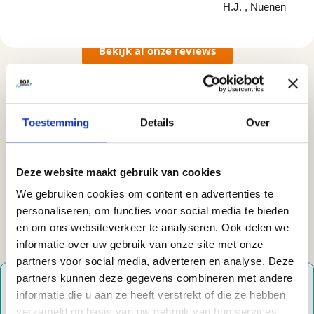
H.J. , Nuenen
Bekijk al onze reviews
Toestemming
Details
Over
OVER ONS
Deze website maakt gebruik van cookies
Top Movers
We gebruiken cookies om content en advertenties te
Vacatures
personaliseren, om functies voor social media te bieden
Duurzaamheid
en om ons websiteverkeer te analyseren. Ook delen we
informatie over uw gebruik van onze site met onze
MVO
partners voor social media, adverteren en analyse. Deze
DIENSTEN
partners kunnen deze gegevens combineren met andere
ZAKELIJK
informatie die u aan ze heeft verstrekt of die ze hebben
Verhuisregisseur
verzameld op basis van uw gebruik van hun services.