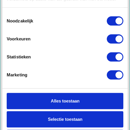
Handyman service
ICT-verhuisservice
Toestemmingsselectie
Internationale verhuizing
Noodzakelijk
Gecertificeerd verhuizen
Kunst verhuizen
Voorkeuren
Opleverdiensten
Opslag
Statistieken
Verhuislift
Duurzaam verhuizen
Marketing
Verhuisservice
PARTICULIER
Verhuisservice
Inboedelopslag
Alles toestaan
Opleverdiensten
Montageservice
Selectie toestaan
ICT-verhuizing en installatie