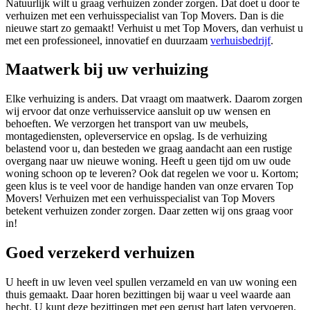
Natuurlijk wilt u graag verhuizen zonder zorgen. Dat doet u door te
verhuizen met een verhuisspecialist van Top Movers. Dan is die
nieuwe start zo gemaakt! Verhuist u met Top Movers, dan verhuist u
met een professioneel, innovatief en duurzaam
verhuisbedrijf
.
Maatwerk bij uw verhuizing
Elke verhuizing is anders. Dat vraagt om maatwerk. Daarom zorgen
wij ervoor dat onze verhuisservice aansluit op uw wensen en
behoeften. We verzorgen het
transport van uw meubels
,
montagediensten
,
opleverservice
en
opslag
. Is de verhuizing
belastend voor u, dan besteden we graag aandacht aan een rustige
overgang naar uw nieuwe woning. Heeft u geen tijd om uw oude
woning schoon op te leveren? Ook dat regelen we voor u. Kortom;
geen klus is te veel voor de handige handen van onze ervaren Top
Movers! Verhuizen met een verhuisspecialist van Top Movers
betekent verhuizen zonder zorgen. Daar zetten wij ons graag voor
in!
Goed verzekerd verhuizen
U heeft in uw leven veel spullen verzameld en van uw woning een
thuis gemaakt. Daar horen bezittingen bij waar u veel waarde aan
hecht. U kunt deze bezittingen met een gerust hart laten vervoeren.