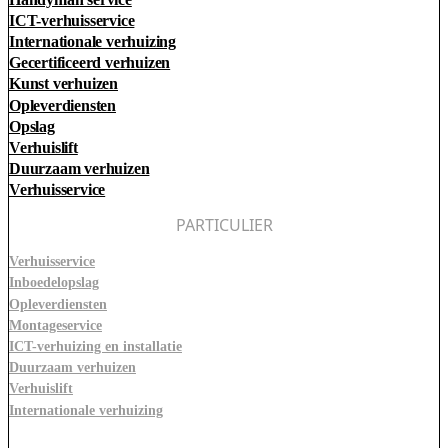
ICT-verhuisservice
Internationale verhuizing
Gecertificeerd verhuizen
Kunst verhuizen
Opleverdiensten
Opslag
Verhuislift
Duurzaam verhuizen
Verhuisservice
PARTICULIER
Verhuisservice
Inboedelopslag
Opleverdiensten
Montageservice
ICT-verhuizing en installatie
Duurzaam verhuizen
Verhuislift
Internationale verhuizing