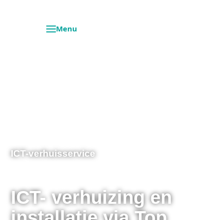
ICT-verhuisservice
ICT- verhuizing en
installatie via Top