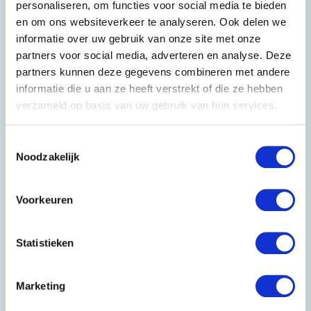
personaliseren, om functies voor social media te bieden
en om ons websiteverkeer te analyseren. Ook delen we
Telefoonnummer
informatie over uw gebruik van onze site met onze
partners voor social media, adverteren en analyse. Deze
partners kunnen deze gegevens combineren met andere
Bel mij terug!
informatie die u aan ze heeft verstrekt of die ze hebben
verzameld op basis van uw gebruik van hun services.
Toestemmingsselectie
Zakelijke verhuizingen
Noodzakelijk
Voorkeuren
Verhuisregisseur
Handyman service
ICT-verhuisservice
Statistieken
Internationale verhuizing
Gecertificeerd verhuizen
Marketing
Kunst verhuizen
Opleverdiensten