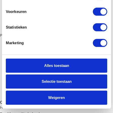
Opslag
Verhuislift
Voorkeuren
Duurzaam verhuizen
Verhuisservice
Statistieken
PARTICULIER
Verhuisservice
Marketing
Inboedelopslag
Opleverdiensten
Montageservice
Alles toestaan
ICT-verhuizing en installatie
Duurzaam verhuizen
Selectie toestaan
Verhuislift
Internationale verhuizing
Weigeren
Contact
HOOFDKANTOOR