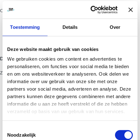
OVER ONS
Top Movers
Vacatures
Toestemming
Details
Over
Duurzaamheid
MVO
Deze website maakt gebruik van cookies
Diensten
We gebruiken cookies om content en advertenties te
personaliseren, om functies voor social media te bieden
ZAKELIJK
en om ons websiteverkeer te analyseren. Ook delen we
Verhuisregisseur
informatie over uw gebruik van onze site met onze
Handyman service
partners voor social media, adverteren en analyse. Deze
partners kunnen deze gegevens combineren met andere
ICT-verhuisservice
informatie die u aan ze heeft verstrekt of die ze hebben
Internationale verhuizing
verzameld op basis van uw gebruik van hun services.
Gecertificeerd verhuizen
Kunst verhuizen
Toestemmingsselectie
Opleverdiensten
Noodzakelijk