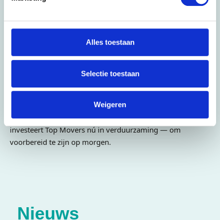
Voorbereid op morgen
Alles toestaan
Overheden en grote opdrachtgevers belonen duurzame
keuzes, want ook zij streven naar een groenere toekomst.
Duurzame logistiek is bovendien vaak efficiënter en
Selectie toestaan
goedkoper op de lange termijn. Top Movers wil
vooroplopen in duurzaamheid en straalt zo
Weigeren
verantwoordelijkheid en betrouwbaarheid uit. De eisen
rondom duurzaamheid worden steeds strenger, daarom
investeert Top Movers nú in verduurzaming — om
voorbereid te zijn op morgen.
Nieuws