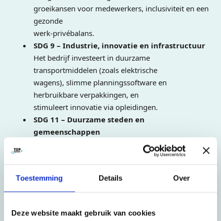
groeikansen voor medewerkers, inclusiviteit en een
gezonde
werk-privébalans.
SDG 9 – Industrie, innovatie en infrastructuur
Het bedrijf investeert in duurzame
transportmiddelen (zoals elektrische
wagens), slimme planningssoftware en
herbruikbare verpakkingen, en
stimuleert innovatie via opleidingen.
SDG 11 – Duurzame steden en
gemeenschappen
Top Movers helpt steden schoner, stiller en
leefbaarder te maken via
emissiearme transportmiddelen en circulaire
Toestemming
Details
Over
oplossingen.
SDG 12 – Verantwoorde consumptie en
productie
Deze website maakt gebruik van cookies
Herbruikbare verpakkingen, minder verspilling en