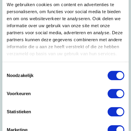
We gebruiken cookies om content en advertenties te
ketensamenwerking zijn
personaliseren, om functies voor social media te bieden
onderdeel van een circulaire verhuisaanpak.
en om ons websiteverkeer te analyseren. Ook delen we
SDG 13 – Klimaatactie
informatie over uw gebruik van onze site met onze
Top Movers verlaagt actief haar CO₂-uitstoot en zet
partners voor social media, adverteren en analyse. Deze
zich in voor sector brede
partners kunnen deze gegevens combineren met andere
klimaatinitiatieven.
informatie die u aan ze heeft verstrekt of die ze hebben
SDG 14 – Leven in het water
verzameld op basis van uw gebruik van hun services.
Door minder plastic te gebruiken, in te zetten op
biologisch afbreekbare
Toestemmingsselectie
materialen, verantwoord afvalbeheer en
Noodzakelijk
milieuvriendelijke
schoonmaakmiddelen, draagt Top Movers bij aan
schoner water.
Voorkeuren
SDG 17 – Partnerschappen om doelen te
bereiken
Statistieken
Top Movers werkt actief mee aan branche- en
regionale klimaatinitiatieven,
om het collectieve effect te versterken.
Marketing