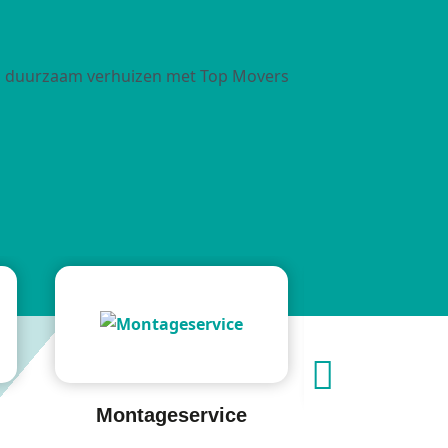
Montageservice
ICT-verhu