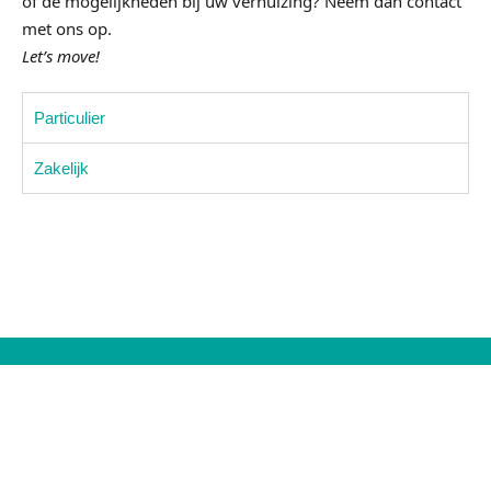
of de mogelijkheden bij uw verhuizing? Neem dan
contact
met ons op.
Let’s move!
Particulier
Zakelijk
Openingstijden
Maandag
08:00 – 17:00
Dinsdag
08:00 – 17:00