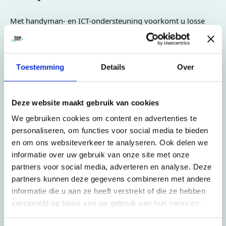
Met handyman- en ICT-ondersteuning voorkomt u losse
eindjes na de verhuisdag. Top Movers kan helpen met
montage, kleine facilitaire werkzaamheden, het aansluiten
van computers, printers en telefonie, en het netjes
Toestemming
Details
Over
opleveren van oude en nieuwe ruimten. Daardoor staat de
organisatie sneller weer klaar voor gebruik. Juist deze
aanvullende diensten maken het verschil tussen alleen
Deze website maakt gebruik van cookies
verplaatsen en echt operationeel opleveren. Uw
We gebruiken cookies om content en advertenties te
medewerkers kunnen daardoor sneller weer werken op
personaliseren, om functies voor social media te bieden
een nette, veilige en logisch ingerichte locatie.
en om ons websiteverkeer te analyseren. Ook delen we
Contact opnemen
informatie over uw gebruik van onze site met onze
partners voor social media, adverteren en analyse. Deze
Wilt u zakelijk verhuizen in Amersfoort? Neem contact op
partners kunnen deze gegevens combineren met andere
met Top Movers voor een vrijblijvende inventarisatie.
informatie die u aan ze heeft verstrekt of die ze hebben
Bespreek uw planning, aantal werkplekken, bijzondere
verzameld op basis van uw gebruik van hun services.
objecten, ICT-omgeving en gewenste verhuisdatum. Op
basis daarvan kan een helder verhuisplan worden