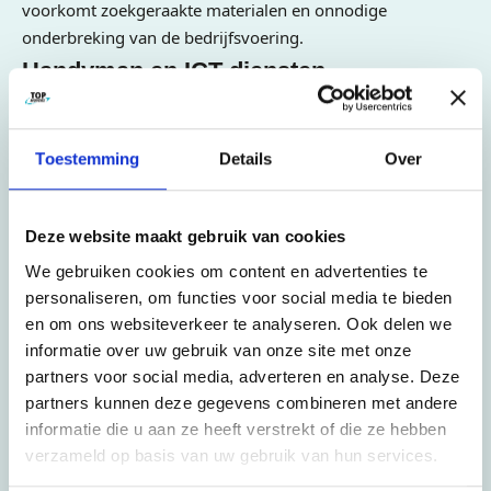
voorkomt zoekgeraakte materialen en onnodige
onderbreking van de bedrijfsvoering.
Handyman en ICT diensten
Een zakelijke verhuizing is pas afgerond wanneer de
werkplek functioneert. In Utrecht kan Top Movers naast
Toestemming
Details
Over
transport ook praktische ondersteuning leveren: meubels
plaatsen, vergaderruimten inrichten, ICT-apparatuur
zorgvuldig verplaatsen en basisvoorzieningen controleren.
Deze website maakt gebruik van cookies
Dat geeft medewerkers een soepele start. Juist deze
We gebruiken cookies om content en advertenties te
aanvullende diensten maken het verschil tussen alleen
personaliseren, om functies voor social media te bieden
verplaatsen en echt operationeel opleveren. Uw
en om ons websiteverkeer te analyseren. Ook delen we
medewerkers kunnen daardoor sneller weer werken op
informatie over uw gebruik van onze site met onze
een nette, veilige en logisch ingerichte locatie.
partners voor social media, adverteren en analyse. Deze
partners kunnen deze gegevens combineren met andere
Contact opnemen
informatie die u aan ze heeft verstrekt of die ze hebben
verzameld op basis van uw gebruik van hun services.
Voor een bedrijfsverhuizing in Utrecht is vroegtijdig
contact verstandig. Top Movers denkt mee over route,