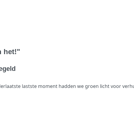
 het!"
egeld
llerlaatste lastste moment hadden we groen licht voor verhu