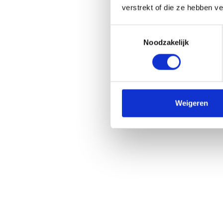
verstrekt of die ze hebben v
Toestemmingsselectie
NIEUWS
Noodzakelijk
Klantcase: Ho
Weigeren
VERDER LEZEN...