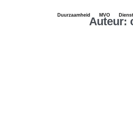
Duurzaamheid
MVO
Diens
Auteur:
NIEUWS
Maken certific