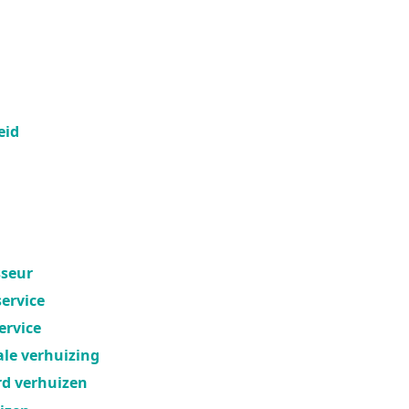
eid
sseur
ervice
ervice
ale verhuizing
rd verhuizen